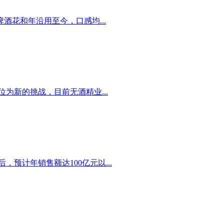
花和年沿用至今，口感均...
为新的挑战，目前无酒精业...
计年销售额达100亿元以...