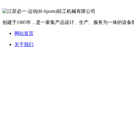
创建于1985年，是一家集产品设计、生产、服务为一体的设备制
网站首页
关于我们