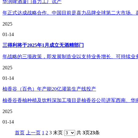
华润啤酒厦门喜力工厂试产
年正式达成战略合作。中国目前是喜力品牌全球第二大市场。喜
2025
01-14
三得利将于2025年1月成立无酒精部门
年战略的三项政策，即发展制造业以支持业务增长、可持续业务
2025
01-14
柚香谷（百色）年产能20亿灌装生产线投产
柚香谷香柚种植及饮料深加工项目是柚香谷公司进军西南、华南以
2025
01-14
首页
上一页
1
2
3 末页
共
3
页
23
条