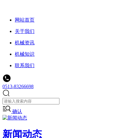
网站首页
关于我们
机械资讯
机械知识
联系我们
0513-83266698
确认
新闻动态