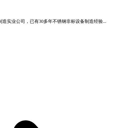
造实业公司，已有30多年不锈钢非标设备制造经验...